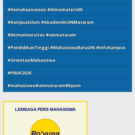
#Kemahasiswaan #AlmamaterUIN
#KampusIslam #AkademikUINMataram
#bkmuniversitas #uinmataram
#PendidikanTinggi #MahasiswaBaruUIN #InfoKampus
#OrientasiMahasiswa
#PBAK2026
#mahasiswa#uinmataram#kpum
LEMBAGA PERS MAHASISWA
Ro'yuna