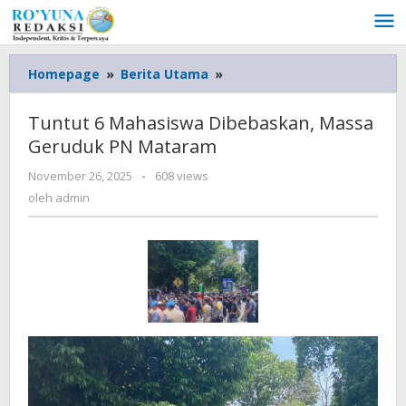
Lewati
ke
konten
Homepage
»
Berita Utama
»
Tuntut
6
Mahasiswa
Tuntut 6 Mahasiswa Dibebaskan, Massa
Dibebaskan,
Geruduk PN Mataram
Massa
Geruduk
November 26, 2025
oleh
-
608 views
PN
admin
oleh
admin
Mataram