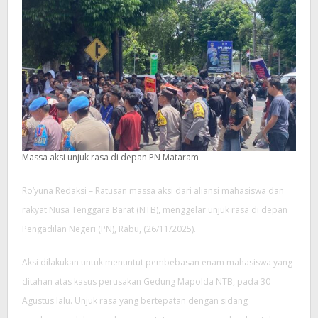
Massa aksi unjuk rasa di depan PN Mataram
Ro’yuna Redaksi – Ratusan massa aksi dari aliansi mahasiswa dan
rakyat Nusa Tenggara Barat (NTB), menggelar unjuk rasa di depan
Pengadilan Negeri (PN), Rabu, (26/11/2025).
Aksi dilakukan untuk menuntut pembebasan enam mahasiswa yang
ditahan atas kasus perusakan Gedung Mapolda NTB, pada 30
Agustus lalu. Unjuk rasa yang bertepatan dengan sidang