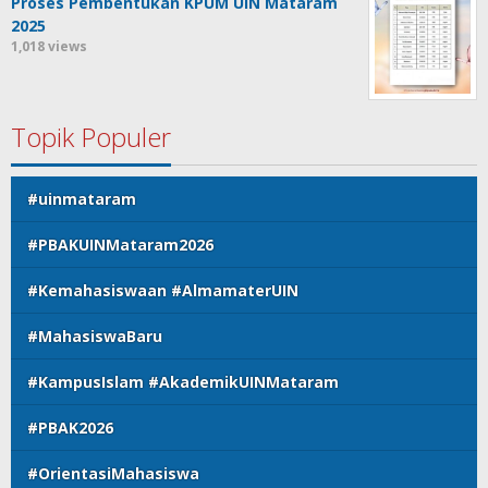
Proses Pembentukan KPUM UIN Mataram
2025
1,018 views
Topik Populer
#uinmataram
#PBAKUINMataram2026
#Kemahasiswaan #AlmamaterUIN
#MahasiswaBaru
#KampusIslam #AkademikUINMataram
#PBAK2026
#OrientasiMahasiswa