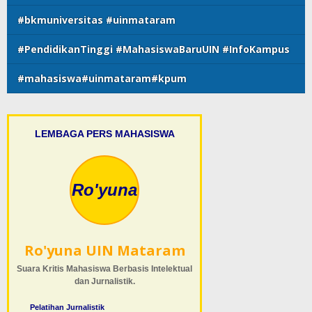
#bkmuniversitas #uinmataram
#PendidikanTinggi #MahasiswaBaruUIN #InfoKampus
#mahasiswa#uinmataram#kpum
LEMBAGA PERS MAHASISWA
Ro'yuna
Ro'yuna UIN Mataram
Suara Kritis Mahasiswa Berbasis Intelektual
dan Jurnalistik.
Pelatihan Jurnalistik