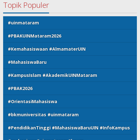
Topik Populer
#uinmataram
#PBAKUINMataram2026
#Kemahasiswaan #AlmamaterUIN
#MahasiswaBaru
#KampusIslam #AkademikUINMataram
#PBAK2026
#OrientasiMahasiswa
#bkmuniversitas #uinmataram
#PendidikanTinggi #MahasiswaBaruUIN #InfoKampus