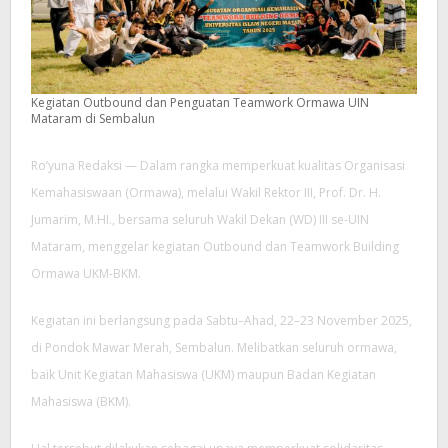
Kegiatan Outbound dan Penguatan Teamwork Ormawa UIN
Mataram di Sembalun
Ro’yuna Redaksi — Dalam rangka memperkuat kualitas Organisasi
Kemahasiswaan (Ormawa), melalui Wakil Rektor III, Prof. Dr. H.
Jumarim, M.HI., bersama seluruh Wakil Dekan (WD) III se-UIN
Mataram, menggelar kegiatan Outbound dan Teamwork Building
Ormawa UKM-BKM.
Kegiatan ini berlangsung pada Sabtu–Ahad, 22–23 November 2025,
di Pondok Mawar Merah, Sembalun. Melibatkan seluruh ormawa,
baik Unit Kegiatan Mahasiswa (UKM) maupun Badan Kegiatan
Mahasiswa (BKM).