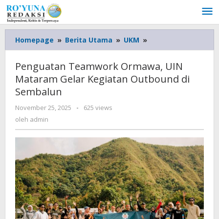
Lewati
ke
konten
Homepage
»
Berita Utama
»
UKM
»
Penguatan
Teamwork
Ormawa,
Penguatan Teamwork Ormawa, UIN
UIN
Mataram Gelar Kegiatan Outbound di
Mataram
Sembalun
Gelar
Kegiatan
November 25, 2025
oleh
-
625 views
Outbound
admin
oleh
admin
di
Sembalun