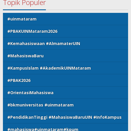
Topik Populer
#uinmataram
#PBAKUINMataram2026
#Kemahasiswaan #AlmamaterUIN
#MahasiswaBaru
#KampusIslam #AkademikUINMataram
#PBAK2026
#OrientasiMahasiswa
#bkmuniversitas #uinmataram
#PendidikanTinggi #MahasiswaBaruUIN #InfoKampus
#mahasiswa#uinmataram#kpum