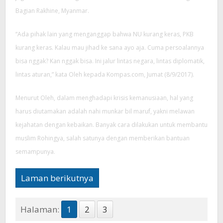
Bagian Rakhine, Myanmar.
“Ada pihak lain yang menganggap bahwa NU kurang keras, PKB
kurang keras. Kalau mau jihad ke sana ayo aja. Cuma persoalannya
bisa nggak? Kan nggak bisa. Ini jalur lintas negara, lintas diplomatik,
lintas aturan,” kata Oleh kepada Kompas.com, Jumat (8/9/2017).
Menurut Oleh, dalam menghadapi krisis kemanusiaan, hal yang
harus diutamakan adalah nahi munkar bil maruf, yakni melawan
kejahatan dengan kebaikan. Banyak cara dilakukan untuk membantu
muslim Rohingya, salah satunya dengan memberikan bantuan
semampunya.
Laman berikutnya
Halaman:
1
2
3