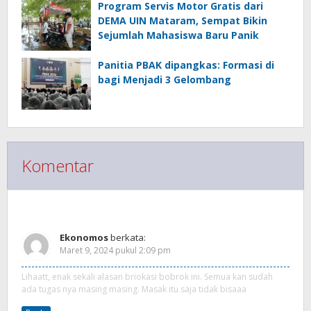
Program Servis Motor Gratis dari
DEMA UIN Mataram, Sempat Bikin
Sejumlah Mahasiswa Baru Panik
Panitia PBAK dipangkas: Formasi di
bagi Menjadi 3 Gelombang
Komentar
Response (1)
Ekonomos
berkata:
Maret 9, 2024 pukul 2:09 pm
Lihaatt, enak sekali alasan briokasi bobrok ini. Semua kan sudah
ada tugas nya masing masing. Masak itu saja tidak bisaaa