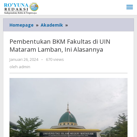
Lewati
ke
konten
Homepage
»
Akademik
»
Pembentukan
BKM
Fakultas
Pembentukan BKM Fakultas di UIN
di
Mataram Lamban, Ini Alasannya
UIN
Mataram
Januari 26, 2024
oleh
-
670 views
Lamban,
admin
oleh
admin
Ini
Alasannya