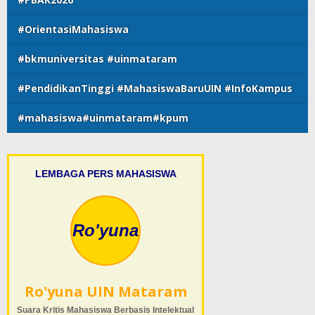
#OrientasiMahasiswa
#bkmuniversitas #uinmataram
#PendidikanTinggi #MahasiswaBaruUIN #InfoKampus
#mahasiswa#uinmataram#kpum
LEMBAGA PERS MAHASISWA
Ro'yuna
Ro'yuna UIN Mataram
Suara Kritis Mahasiswa Berbasis Intelektual