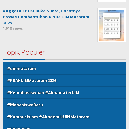
Anggota KPUM Buka Suara, Cacatnya
Proses Pembentukan KPUM UIN Mataram
2025
1,018 views
Topik Populer
#uinmataram
#PBAKUINMataram2026
#Kemahasiswaan #AlmamaterUIN
#MahasiswaBaru
#KampusIslam #AkademikUINMataram
#PBAK2026