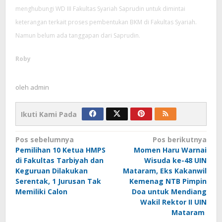
menghubungi WD III Fakultas Syariah Saprudin untuk dimintai
keterangan terkait proses pembentukan BKM di Fakultas Syariah.
Namun belum ada tanggapan dari Saprudin.
Roby
oleh
admin
Ikuti Kami Pada
Navigasi
Pos sebelumnya
Pos berikutnya
pos
Pemilihan 10 Ketua HMPS
Momen Haru Warnai
di Fakultas Tarbiyah dan
Wisuda ke-48 UIN
Keguruan Dilakukan
Mataram, Eks Kakanwil
Serentak, 1 Jurusan Tak
Kemenag NTB Pimpin
Memiliki Calon
Doa untuk Mendiang
Wakil Rektor II UIN
Mataram