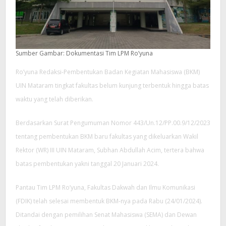
Sumber Gambar: Dokumentasi Tim LPM Ro’yuna
Ro’yuna Redaksi-Pembentukan Badan Kegiatan Mahasiswa (BKM)
UIN Mataram tingkat fakultas belum kunjung terbentuk hingga batas
waktu yang telah diberikan.
Berdasarkan Surat Pengumuman Nomor 443/Un.12/PP.00.9/12/2023
tentang pembentukan BKM baru fakultas yang dikeluarkan Wakil
Rektor (WR) III UIN Mataram, Subhan Abdullah Acim, tertera bahwa
batas pembentukan yakni tanggal 20 Januari 2024.
Pantau Tim LPM Ro’yuna, Fakultas Dakwah dan Ilmu Komunikasi
(FDIK) telah selesai membentuk BKM-nya pada Rabu (24/01/2024).
Ditandai dengan pemilihan Senat Mahasiswa (SEMA) dan Dewan