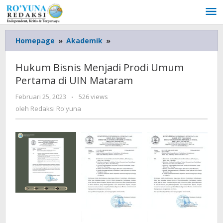
Lewati
ke
konten
Homepage
»
Akademik
»
Hukum
Bisnis
Menjadi
Hukum Bisnis Menjadi Prodi Umum
Prodi
Pertama di UIN Mataram
Umum
Pertama
Februari 25, 2023
oleh
-
526 views
di
Redaksi
oleh
Redaksi Ro'yuna
UIN
Ro'yuna
Mataram