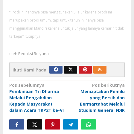
“Prodi ini nantinya bisa menggunakan 5 jalur karena prodi ini
merupakan prodi umum, tapi untuk tahun ini hanya bisa
menggunakan Mandiri karena untuk jalur yang lainnya kemarin tidak
terkejar”, tutupnya.
oleh
Redaksi Ro'yuna
Ikuti Kami Pada
Navigasi
Pos sebelumnya
Pos berikutnya
pos
Pembinaan Tri Dharma
Menciptakan Pemilu
Melalui Pengabdian
yang Bersih dan
Kepada Masyarakat
Bermartabat Melalui
dalam Acara TRP2T ke-VI
Studium General FDIK