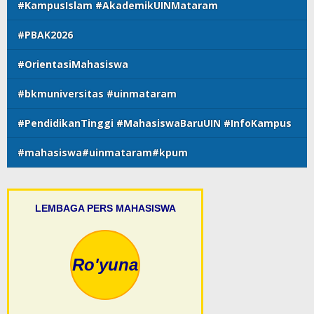
#KampusIslam #AkademikUINMataram
#PBAK2026
#OrientasiMahasiswa
#bkmuniversitas #uinmataram
#PendidikanTinggi #MahasiswaBaruUIN #InfoKampus
#mahasiswa#uinmataram#kpum
LEMBAGA PERS MAHASISWA
Ro'yuna