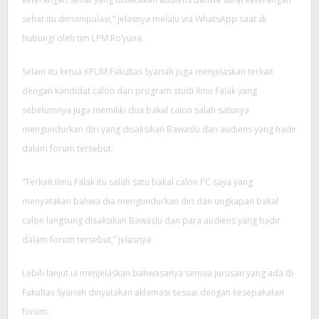
sehat itu dimanipulasi,” jelasnya melalu via WhatsApp saat di
hubungi oleh tim LPM Ro’yuna.
Selain itu ketua KPUM Fakultas Syariah juga menjelaskan terkait
dengan kandidat calon dari program studi Ilmu Falak yang
sebelumnya juga memiliki dua bakal calon salah satunya
mengundurkan diri yang disaksikan Bawaslu dan audiens yang hadir
dalam forum tersebut.
marmaris
“Terkait Ilmu Falak itu salah satu bakal calon PC saya yang
escort
menyatakan bahwa dia mengundurkan diri dan ungkapan bakal
marmaris
calon langsung disaksikan Bawaslu dan para audiens yang hadir
escort
dalam forum tersebut,” jelasnya.
bayan
Lebih lanjut ia menjelaskan bahwasanya semua jurusan yang ada di
escort
Fakultas Syariah dinyatakan aklamasi sesuai dengan kesepakatan
marmaris
forum.