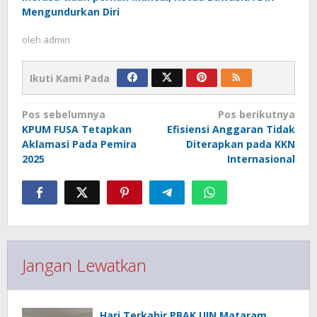
Mengundurkan Diri
oleh
admin
Ikuti Kami Pada
Navigasi
Pos sebelumnya
Pos berikutnya
pos
KPUM FUSA Tetapkan
Efisiensi Anggaran Tidak
Aklamasi Pada Pemira
Diterapkan pada KKN
2025
Internasional
Jangan Lewatkan
Hari Terkahir PBAK UIN Mataram,