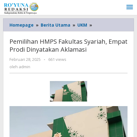
Lewati
ke
konten
Homepage
»
Berita Utama
»
UKM
»
Pemilihan
HMPS
Fakultas
Pemilihan HMPS Fakultas Syariah, Empat
Syariah,
Prodi Dinyatakan Aklamasi
Empat
Prodi
Februari 28, 2025
oleh
-
661 views
Dinyatakan
admin
oleh
admin
Aklamasi