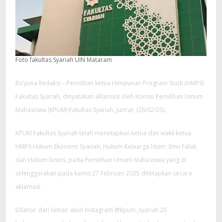
Foto fakultas Syariah UIN Mataram
Ro’yuna Redaksi – Pemilihan ketua Himpunan Program Studi (HMPS)
Fakultas Syariah, dinyatakan aklamasi oleh Komisi Pemilihan Umum
Mahasiswa (KPUM) Fakultas Syariah, Jum’at, (28/02/25).
KPUM Fakultas Syariah telah menetapkan ketua dan wakil ketua
HMPS Hukum Ekonomi Syariah, Hukum Keluarga Islam, Ilmu Falak,
dan Hukum bisnis, pada Pemilihan Umum Mahasiswa yang di
selenggarakan pada kamis 27 Februari 2025 ditetapkan secara
aklamasi.
Dilansir dari laman akun Instagram @kpum_syariah 25