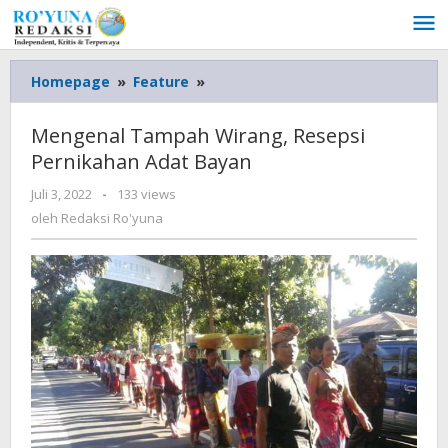
Lewati
ke
konten
Homepage
»
Feature
»
Mengenal
Tampah
Wirang,
Mengenal Tampah Wirang, Resepsi
Resepsi
Pernikahan Adat Bayan
Pernikahan
Adat
Juli 3, 2022
oleh
-
133 views
Bayan
Redaksi
oleh
Redaksi Ro'yuna
Ro'yuna