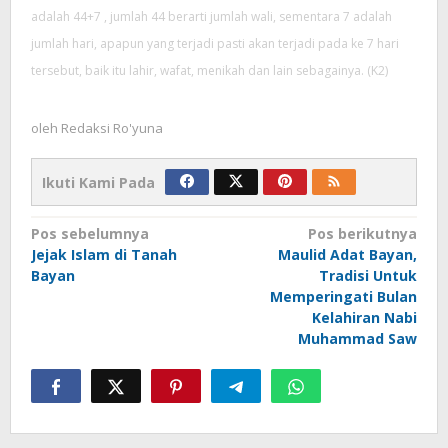
adalah 44+7 , jumlah 44 berarti jumlah wali, sementara 7 adalah
jumlah hari, apapun yang terjadi pasti akan terjadi pada ke 7 hari
tersebut, baik itu lahir, wafat, menikah dan lain sebagainya. (K2)
oleh
Redaksi Ro'yuna
Ikuti Kami Pada
Navigasi
Pos sebelumnya
Pos berikutnya
pos
Jejak Islam di Tanah
Maulid Adat Bayan,
Bayan
Tradisi Untuk
Memperingati Bulan
Kelahiran Nabi
Muhammad Saw