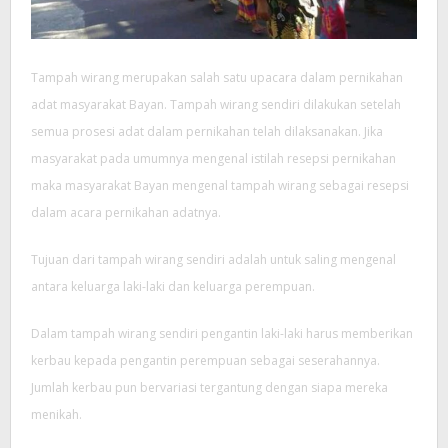
Tampah wirang merupakan salah satu upacara dalam pernikahan
adat masyarakat Bayan. Tampah wirang sendiri dilakukan setelah
semua prosesi adat dalam pernikahan telah dilaksanakan. Jika
masyarakat pada umumnya mengenal istilah resepsi pernikahan
maka masyarakat Bayan mengenal tampah wirang sebagai resepsi
dalam acara pernikahan adatnya.
Tujuan dari tampah wirang sendiri adalah untuk saling mengenal
antara keluarga laki-laki dan keluarga perempuan.
Dalam tampah wirang sendiri pengantin laki-laki harus memberikan
kerbau kepada pengantin perempuan sebagai seserahannya.
Jumlah kerbau pun bervariasi tergantung dengan siapa mereka
menikah.