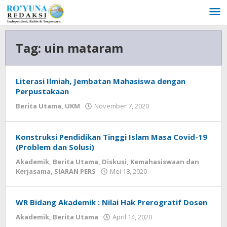
Lewati
ke
konten
Tag:
uin mataram
Literasi Ilmiah, Jembatan Mahasiswa dengan
Perpustakaan
Berita Utama
,
UKM
November 7, 2020
oleh
Redaksi
Ro'yuna
Konstruksi Pendidikan Tinggi Islam Masa Covid-19
(Problem dan Solusi)
Akademik
,
Berita Utama
,
Diskusi
,
Kemahasiswaan dan
Kerjasama
,
SIARAN PERS
Mei 18, 2020
oleh
Redaksi
Ro'yuna
WR Bidang Akademik : Nilai Hak Prerogratif Dosen
Akademik
,
Berita Utama
April 14, 2020
oleh
Redaksi