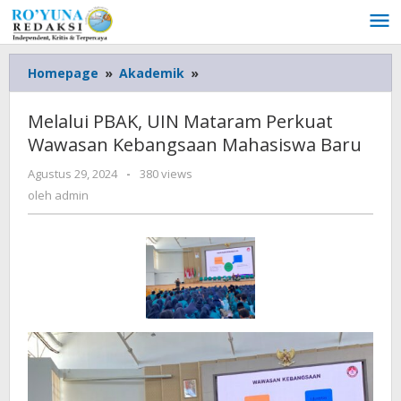
Lewati
ke
konten
Homepage
»
Akademik
»
Melalui
PBAK,
UIN
Melalui PBAK, UIN Mataram Perkuat
Mataram
Wawasan Kebangsaan Mahasiswa Baru
Perkuat
Wawasan
Agustus 29, 2024
oleh
-
380 views
Kebangsaan
admin
oleh
admin
Mahasiswa
Baru