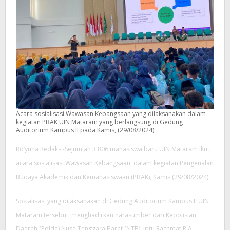
Acara sosialisasi Wawasan Kebangsaan yang dilaksanakan dalam
kegiatan PBAK UIN Mataram yang berlangsung di Gedung
Auditorium Kampus II pada Kamis, (29/08/2024)
Ro’yuna Redaksi-Sejumlah 3.806 mahasiswa baru UIN Mataram ikuti
acara sosialisasi Wawasan Kebangsaan, dalam kegiatan Pengenalan
Budaya Akademik dan Kemahasiswaan (PBAK), Kamis (29/08/2024).
Sosialisasi yang dilaksanakan di Gedung Auditorium Kampus II UIN
Mataram tersebut, menghadirkan narasumber dari Kepolisian
Daerah (Polda) Nusa Tenggara Barat (NTB), Iptu Rachmat R.A.