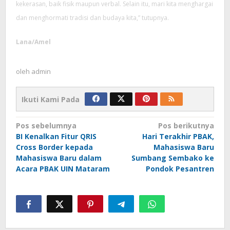
kekerasan, baik fisik maupun verbal. Selain itu, mari kita menghargai
dan menghormati tradisi dan budaya kita,” tutupnya.
Lana/Amel
oleh
admin
Ikuti Kami Pada
Navigasi
Pos sebelumnya
Pos berikutnya
pos
BI Kenalkan Fitur QRIS
Hari Terakhir PBAK,
Cross Border kepada
Mahasiswa Baru
Mahasiswa Baru dalam
Sumbang Sembako ke
Acara PBAK UIN Mataram
Pondok Pesantren