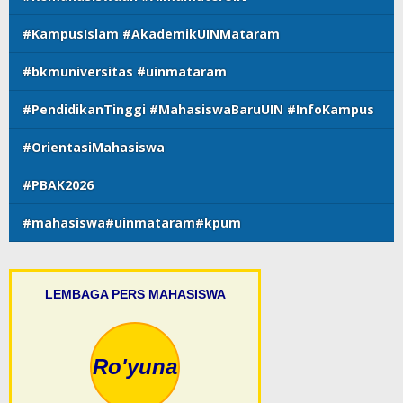
#KampusIslam #AkademikUINMataram
#bkmuniversitas #uinmataram
#PendidikanTinggi #MahasiswaBaruUIN #InfoKampus
#OrientasiMahasiswa
#PBAK2026
#mahasiswa#uinmataram#kpum
LEMBAGA PERS MAHASISWA
Ro'yuna