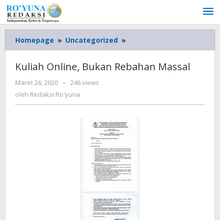
Lewati
ke
konten
Homepage
»
Uncategorized
»
Kuliah
Online,
Bukan
Kuliah Online, Bukan Rebahan Massal
Rebahan
Massal
Maret 26, 2020
oleh
-
246 views
Redaksi
oleh
Redaksi Ro'yuna
Ro'yuna