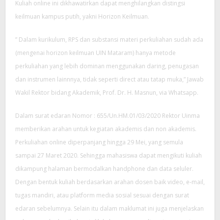
Kuliah online ini dikhawatirkan dapat menghilangkan distingsi
keilmuan kampus putih, yakni Horizon Keilmuan.
” Dalam kurikulum, RPS dan substansi materi perkuliahan sudah ada
(mengenai horizon keilmuan UIN Mataram) hanya metode
perkuliahan yang lebih dominan menggunakan daring, penugasan
dan instrumen lainnnya, tidak seperti direct atau tatap muka,” Jawab
Wakil Rektor bidang Akademik, Prof. Dr. H. Masnun, via Whatsapp.
Dalam surat edaran Nomor : 655/Un.HM.01/03/2020 Rektor Uinma
memberikan arahan untuk kegiatan akademis dan non akademis.
Perkuliahan online diperpanjang hingga 29 Mei, yang semula
sampai 27 Maret 2020. Sehingga mahasiswa dapat mengikuti kuliah
dikampung halaman bermodalkan handphone dan data seluler.
Dengan bentuk kuliah berdasarkan arahan dosen baik video, e-mail,
tugas mandiri, atau platform media sosial sesuai dengan surat
edaran sebelumnya. Selain itu dalam maklumat ini juga menjelaskan