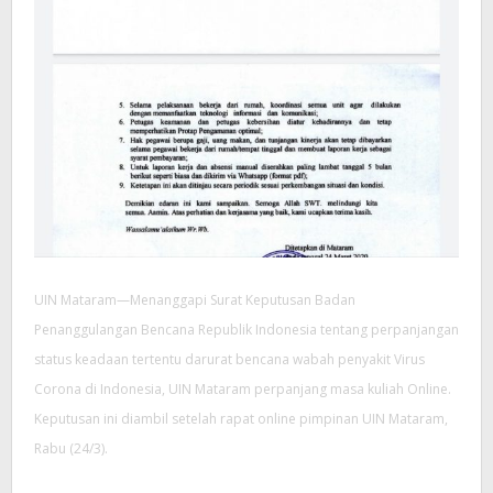
UIN Mataram—Menanggapi Surat Keputusan Badan
Penanggulangan Bencana Republik Indonesia tentang perpanjangan
status keadaan tertentu darurat bencana wabah penyakit Virus
Corona di Indonesia, UIN Mataram perpanjang masa kuliah Online.
Keputusan ini diambil setelah rapat online pimpinan UIN Mataram,
Rabu (24/3).