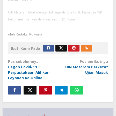
wabah Covid-19.
UIN Mataram tidak mengambil langkah libur total. Terkait ini, WR I
belum memberikan klarifikasi resmi. (Yur/win)
oleh
Redaksi Ro'yuna
Ikuti Kami Pada
Navigasi
Pos sebelumnya
Pos berikutnya
pos
Cegah Covid-19
UIN Mataram Perketat
Perpustakaan Alihkan
Ujian Masuk
Layanan Ke Online.