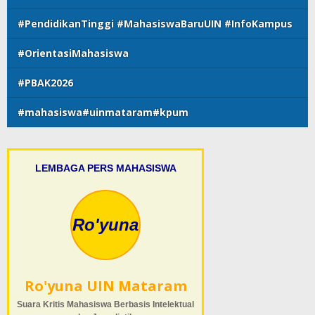
#PendidikanTinggi #MahasiswaBaruUIN #InfoKampus
#OrientasiMahasiswa
#PBAK2026
#mahasiswa#uinmataram#kpum
LEMBAGA PERS MAHASISWA
Ro'yuna
Ro'yuna UIN Mataram
Suara Kritis Mahasiswa Berbasis Intelektual