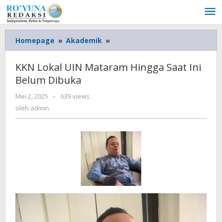
Lewati
ke
konten
Homepage
»
Akademik
»
KKN
Lokal
UIN
KKN Lokal UIN Mataram Hingga Saat Ini
Mataram
Belum Dibuka
Hingga
Saat
Mei 2, 2025
oleh
-
639 views
Ini
admin
oleh
admin
Belum
Dibuka