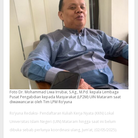
Foto Dr. Mohammad Liwa Irrubai, S.Ag., M.Pd. kepala Lembaga
Pusat Pengabdian kepada Masyarakat (LP2M) UIN Mataram saat
diwawancarai oleh Tim LPM Ro’yuna
Ro’yuna Redaksi- Pendaftaran Kuliah Kerja Nyata (KKN) Lokal
Universitas Islam Negeri (UIN) Mataram hingga saat ini belum
dibuka sebab perlunya koordinasi ulang, Jum’at, (02/05/2025).