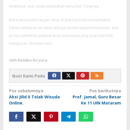
intelektual _kok_ tidak muhasabah sama kita” Tutupnya.
Beberapa perbincangan ramai di jejaring sosial menyebutkan,
bahwa selebaran tersebut sebagai bentuk wujud kekecewaan, atas
proses pemilihan pejabat teras mahasiswa yang acap kali tidak
transparan. (Ro’yuna-Yuri)
oleh
Redaksi Ro'yuna
Ikuti Kami Pada
Navigasi
Pos sebelumnya
Pos berikutnya
pos
Aksi Jilid II Tolak Wisuda
Prof. Jamal, Guru Besar
Online.
Ke 11 UIN Mataram