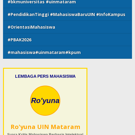
#bkmuniversitas #uinmataram
#PendidikanTinggi #MahasiswaBaruUIN #InfoKampus
#OrientasiMahasiswa
#PBAK2026
#mahasiswa#uinmataram#kpum
LEMBAGA PERS MAHASISWA
Ro'yuna
Ro'yuna UIN Mataram
Suara Kritis Mahasiswa Berbasis Intelektual