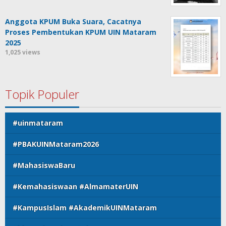
Anggota KPUM Buka Suara, Cacatnya
Proses Pembentukan KPUM UIN Mataram
2025
1,025 views
Topik Populer
#uinmataram
#PBAKUINMataram2026
#MahasiswaBaru
#Kemahasiswaan #AlmamaterUIN
#KampusIslam #AkademikUINMataram