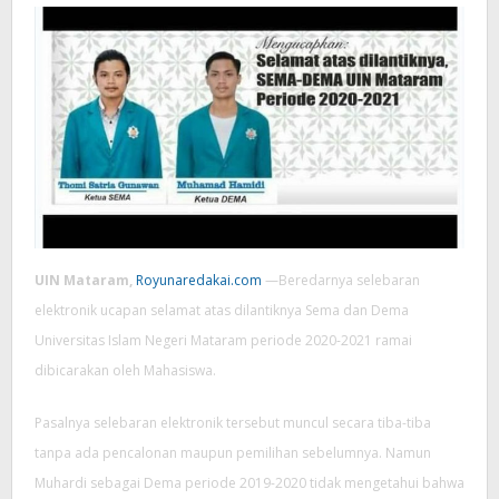
UIN Mataram,
Royunaredakai.com
—Beredarnya selebaran
elektronik ucapan selamat atas dilantiknya Sema dan Dema
Universitas Islam Negeri Mataram periode 2020-2021 ramai
dibicarakan oleh Mahasiswa.
Pasalnya selebaran elektronik tersebut muncul secara tiba-tiba
tanpa ada pencalonan maupun pemilihan sebelumnya. Namun
Muhardi sebagai Dema periode 2019-2020 tidak mengetahui bahwa