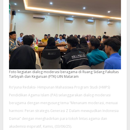
Foto kegiatan dialog moderasi beragama di Ruang Sidang Fakultas
Tarbiyah dan Keguruan (FTK) UIN Mataram
Ro’yuna Redaksi- Himpunan Mahasiswa Program Studi (HMPS)
Pendidikan Agama Islam (PAI) selanggarakan dialog moderasi
beragama dengan mengusung tema “Menanam moderasi, menuai
harmoni: Peran strategis Generasi Z Dalam mewujudkan Indonesia
Damai” dengan menghadirkan para tokoh lintas agama dan
akademisi inspiratif, Kamis, (03/06/25).