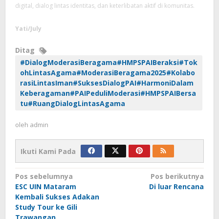
digital, dialog lintas identitas, dan keterlibatan aktif di komunitas.
Yati/July
Ditag
#DialogModerasiBeragama#HMPSPAIBeraksi#Tok
ohLintasAgama#ModerasiBeragama2025#Kolabo
rasiLintasIman#SuksesDialogPAI#HarmoniDalam
Keberagaman#PAIPeduliModerasi#HMPSPAIBersa
tu#RuangDialogLintasAgama
oleh
admin
Ikuti Kami Pada
Navigasi
Pos sebelumnya
Pos berikutnya
pos
ESC UIN Mataram
Di luar Rencana
Kembali Sukses Adakan
Study Tour ke Gili
Trawangan