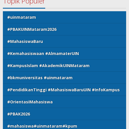
Topik Populer
#uinmataram
#PBAKUINMataram2026
#MahasiswaBaru
#Kemahasiswaan #AlmamaterUIN
#KampusIslam #AkademikUINMataram
#bkmuniversitas #uinmataram
#PendidikanTinggi #MahasiswaBaruUIN #InfoKampus
#OrientasiMahasiswa
#PBAK2026
#mahasiswa#uinmataram#kpum