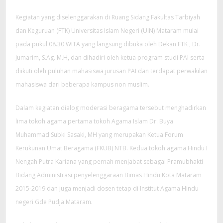
Kegiatan yang diselenggarakan di Ruang Sidang Fakultas Tarbiyah
dan Keguruan (FTK) Universitas Islam Negeri (UIN) Mataram mulai
pada pukul 08.30 WITA yang langsung dibuka oleh Dekan FTK , Dr.
Jumarim, S.Ag. M.H, dan dihadiri oleh ketua program studi PAI serta
diikuti oleh puluhan mahasiswa jurusan PAI dan terdapat perwakilan
mahasiswa dari beberapa kampus non muslim.
Dalam kegiatan dialog moderasi beragama tersebut menghadirkan
lima tokoh agama pertama tokoh Agama Islam Dr. Buya
Muhammad Subki Sasaki, MH yang merupakan Ketua Forum
Kerukunan Umat Beragama (FKUB) NTB. Kedua tokoh agama Hindu I
Nengah Putra Kariana yang pernah menjabat sebagai Pramubhakti
Bidang Administrasi penyelenggaraan Bimas Hindu Kota Mataram
2015-2019 dan juga menjadi dosen tetap di Institut Agama Hindu
negeri Gde Pudja Mataram.