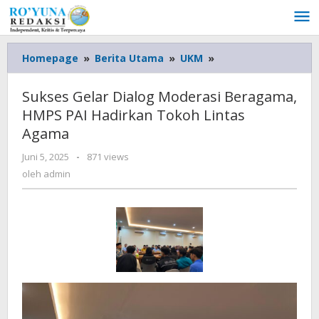
Lewati
ke
konten
Homepage
»
Berita Utama
»
UKM
»
Sukses
Gelar
Dialog
Sukses Gelar Dialog Moderasi Beragama,
Moderasi
HMPS PAI Hadirkan Tokoh Lintas
Beragama,
Agama
HMPS
PAI
Juni 5, 2025
oleh
-
871 views
Hadirkan
admin
oleh
admin
Tokoh
Lintas
Agama