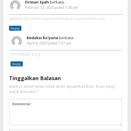
Firman Syah
berkata:
Februari 12, 2020 pukul 1:26 pm
Selamat dan sukses atas lounchingnya royunaredaksi.com
Reply
Redaksi Ro'yuna
berkata:
April 9, 2020 pukul 1:57 am
Terimakasih bang
Reply
Tinggalkan Balasan
Alamat email Anda tidak akan dipublikasikan.
Ruas yang
wajib ditandai
*