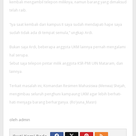
kembali mengambil telepon miliknya, namun barang yang dimaksud
telah raib.
“Iya saat kembali dari kampus II saya sudah mendapati hape saya
sudah tidak ada di tempat semula,” ungkap Ardi.
Bukan saja Ardi, beberapa anggota UKM lainnya pernah mengalami
hal serupa.
Sebut saja telepon pintar milik anggota KSR-PMI UIN Mataram, dan
lainnya.
Terkait masalah ini, Komandan Resimen Mahasiswa (Menwa) Shejah,
mengimbau seluruh penghuni kampaung UKM agar lebih berhati-
hati menjaga barang berharganya. (Ro’yuna_Masri)
oleh
admin