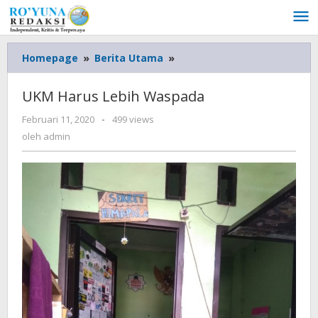
Lewati
ke
konten
Homepage
»
Berita Utama
»
UKM
Harus
Lebih
UKM Harus Lebih Waspada
Waspada
Februari 11, 2020
oleh
-
499 views
admin
oleh
admin