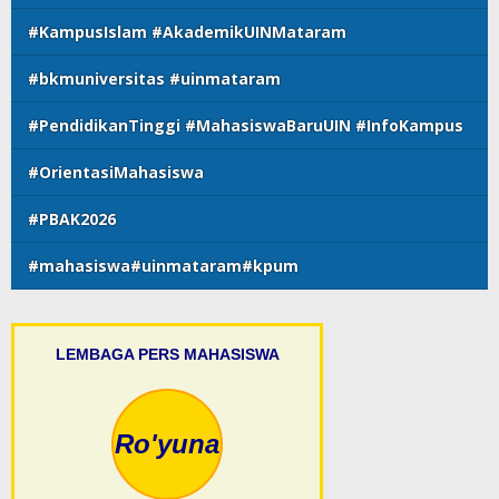
#KampusIslam #AkademikUINMataram
#bkmuniversitas #uinmataram
#PendidikanTinggi #MahasiswaBaruUIN #InfoKampus
#OrientasiMahasiswa
#PBAK2026
#mahasiswa#uinmataram#kpum
LEMBAGA PERS MAHASISWA
Ro'yuna