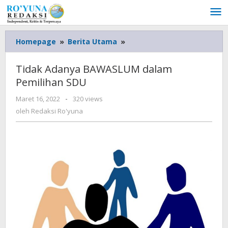
Lewati
ke
konten
Homepage
»
Berita Utama
»
Tidak
Adanya
BAWASLUM
Tidak Adanya BAWASLUM dalam
dalam
Pemilihan SDU
Pemilihan
SDU
Maret 16, 2022
oleh
-
320 views
Redaksi
oleh
Redaksi Ro'yuna
Ro'yuna