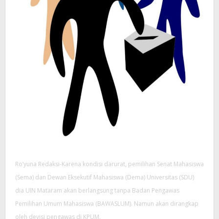
Ro’yuna Redaksi-Karena kondisi darurat, pemilihan Senat Mahasiswa
(Sema) dan Dewan Eksekutif Mahasiswa (Dema) Universitas (SDU)
dia UIN Mataram akan berlangsung tanpa Badan Pengawas
Pemilihan Umum Mahasiswa (BAWASLUM). Namun akan dirangkap
oleh devisi pengawas di KPUM.