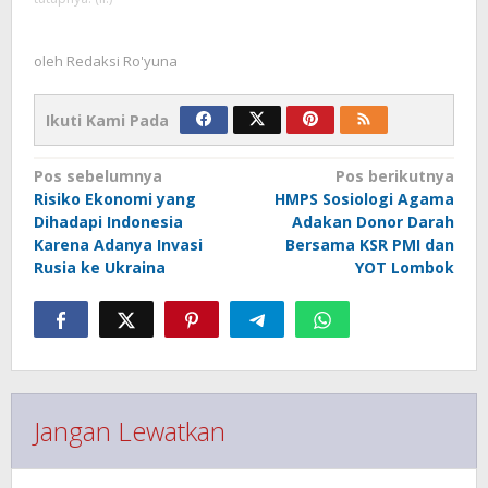
oleh
Redaksi Ro'yuna
Ikuti Kami Pada
Navigasi
Pos sebelumnya
Pos berikutnya
pos
Risiko Ekonomi yang
HMPS Sosiologi Agama
Dihadapi Indonesia
Adakan Donor Darah
Karena Adanya Invasi
Bersama KSR PMI dan
Rusia ke Ukraina
YOT Lombok
Jangan Lewatkan