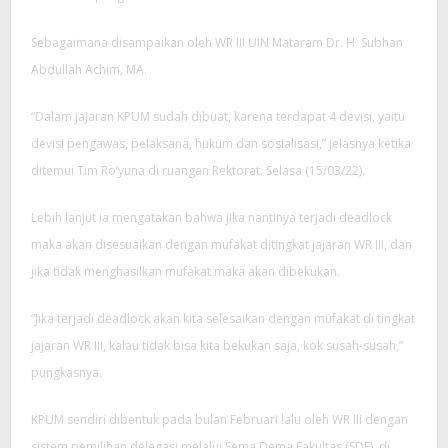
Sebagaimana disampaikan oleh WR III UIN Mataram Dr. H. Subhan
Abdullah Achim, MA.
“Dalam jajaran KPUM sudah dibuat, karena terdapat 4 devisi, yaitu
devisi pengawas, pelaksana, hukum dan sosialisasi,” jelasnya ketika
ditemui Tim Ro’yuna di ruangan Rektorat. Selasa (15/03/22).
Lebih lanjut ia mengatakan bahwa jika nantinya terjadi deadlock
maka akan disesuaikan dengan mufakat ditingkat jajaran WR III, dan
jika tidak menghasilkan mufakat maka akan dibekukan.
“Jika terjadi deadlock akan kita selesaikan dengan mufakat di tingkat
jajaran WR III, kalau tidak bisa kita bekukan saja, kok susah-susah,”
pungkasnya.
KPUM sendiri dibentuk pada bulan Februari lalu oleh WR III dengan
sistem pemilihan delegasi melalui Sema Dema Fakultas (SDF), di