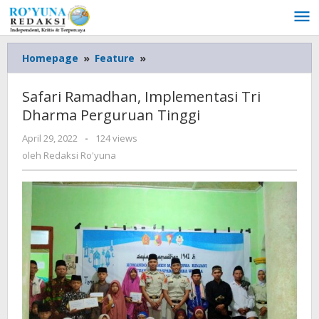
Lewati
ke
konten
Homepage
»
Feature
»
Safari
Ramadhan,
Implementasi
Safari Ramadhan, Implementasi Tri
Tri
Dharma Perguruan Tinggi
Dharma
Perguruan
April 29, 2022
oleh
-
124 views
Tinggi
Redaksi
oleh
Redaksi Ro'yuna
Ro'yuna