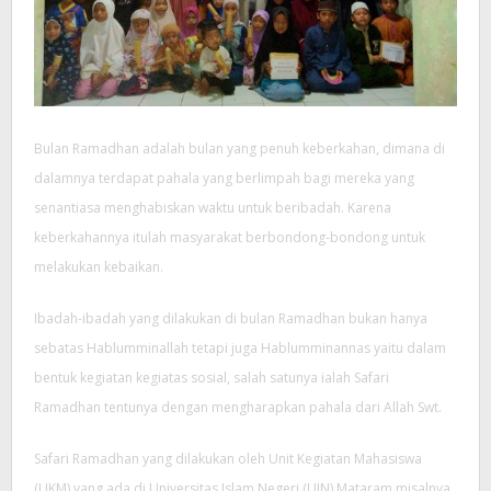
Bulan Ramadhan adalah bulan yang penuh keberkahan, dimana di
dalamnya terdapat pahala yang berlimpah bagi mereka yang
senantiasa menghabiskan waktu untuk beribadah. Karena
keberkahannya itulah masyarakat berbondong-bondong untuk
melakukan kebaikan.
Ibadah-ibadah yang dilakukan di bulan Ramadhan bukan hanya
sebatas Hablumminallah tetapi juga Hablumminannas yaitu dalam
bentuk kegiatan kegiatas sosial, salah satunya ialah Safari
Ramadhan tentunya dengan mengharapkan pahala dari Allah Swt.
Safari Ramadhan yang dilakukan oleh Unit Kegiatan Mahasiswa
(UKM) yang ada di Universitas Islam Negeri (UIN) Mataram misalnya.