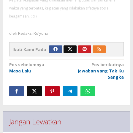
Kegiatan-kegiatan yang dilakukan memang tidak banyak karena
waktu yang terbatas, kegiatan yang dilakukan sifatnya sosial
keagamaan. (RF)
oleh
Redaksi Ro'yuna
Ikuti Kami Pada
Navigasi
Pos sebelumnya
Pos berikutnya
pos
Masa Lalu
Jawaban yang Tak Ku
Sangka
Jangan Lewatkan