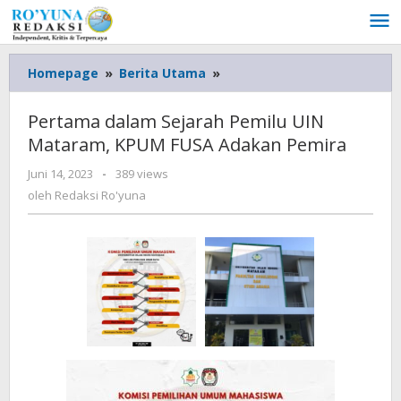
Lewati
ke
konten
Homepage
»
Berita Utama
»
Pertama
dalam
Sejarah
Pertama dalam Sejarah Pemilu UIN
Pemilu
Mataram, KPUM FUSA Adakan Pemira
UIN
Mataram,
Juni 14, 2023
oleh
-
389 views
KPUM
Redaksi
oleh
Redaksi Ro'yuna
FUSA
Ro'yuna
Adakan
Pemira