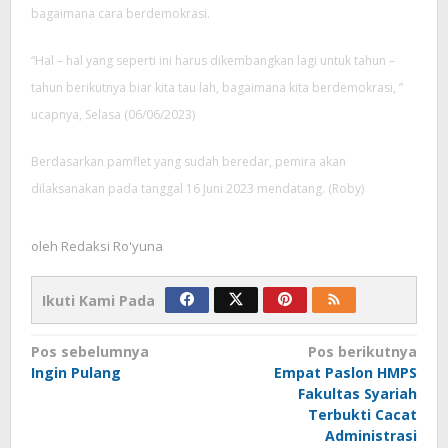
bagaimana cara berdemokrasi.
“Hal – hal yang seperti ini harus dikembangkan lagi untuk tahun –
tahun berikutnya biar kita tau lah, bagaimana kita berdemokrasi, ”
ucapnya, Selasa (06/06/2023)
Berdasarkan pamflet yang sudah beredar, pemira akan
dilaksanakan pada tanggal 16 Juni 2023 mendatang. (Roby)
oleh
Redaksi Ro'yuna
Ikuti Kami Pada
Navigasi
Pos sebelumnya
Pos berikutnya
pos
Ingin Pulang
Empat Paslon HMPS
Fakultas Syariah
Terbukti Cacat
Administrasi