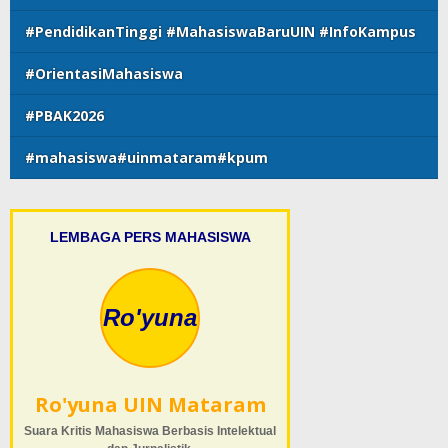
#PendidikanTinggi #MahasiswaBaruUIN #InfoKampus
#OrientasiMahasiswa
#PBAK2026
#mahasiswa#uinmataram#kpum
LEMBAGA PERS MAHASISWA
Ro'yuna
Ro'yuna UIN Mataram
Suara Kritis Mahasiswa Berbasis Intelektual