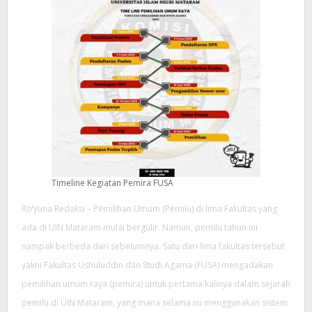
Timeline Kegiatan Pemira FUSA
Ro’yuna Redaksi – Pemilihan Umum (Pemilu) di lima Fakultas yang
ada di UIN Mataram mulai bergulir. Namun, pemilu tahun ini
nampak berbeda dari sebelumnya. Satu dari lima fakultas tersebut
yakni Fakultas Ushuluddin dan Studi Agama (FUSA) mengadakan
pemilihan umum raya (pemira) untuk pertama kalinya dalam sejarah
pemilu di UIN Mataram, yang mana selama ini menggunakan sistem