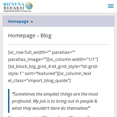
Lewati
ke
konten
Homepage
»
Homepage
-
Blog
Homepage – Blog
Januari
[vc_row full_width=”” parallax=””
1,
parallax_image=””][vc_column width=”1/1″]
2020
oleh
[td_block_big_grid_4 td_grid_style=”td-grid-
admin
style-1″ sort=”featured”][vc_column_text
el_class=”import_blog_quote”]
“
Sometimes the simplest things are the most
profound. My job is to bring out in people &
what they wouldn’t dare do themselves
“