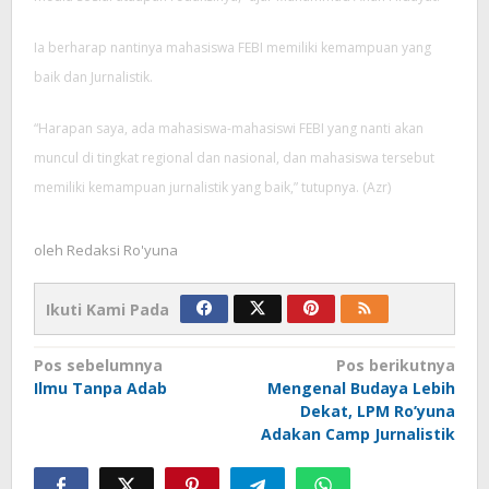
Ia berharap nantinya mahasiswa FEBI memiliki kemampuan yang
baik dan Jurnalistik.
“Harapan saya, ada mahasiswa-mahasiswi FEBI yang nanti akan
muncul di tingkat regional dan nasional, dan mahasiswa tersebut
memiliki kemampuan jurnalistik yang baik,” tutupnya. (Azr)
oleh
Redaksi Ro'yuna
Ikuti Kami Pada
Navigasi
Pos sebelumnya
Pos berikutnya
pos
Ilmu Tanpa Adab
Mengenal Budaya Lebih
Dekat, LPM Ro’yuna
Adakan Camp Jurnalistik