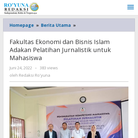
Lewati
ke
konten
Homepage
»
Berita Utama
»
Fakultas
Ekonomi
dan
Fakultas Ekonomi dan Bisnis Islam
Bisnis
Adakan Pelatihan Jurnalistik untuk
Islam
Mahasiswa
Adakan
Pelatihan
Juni 24, 2022
oleh
-
383 views
Jurnalistik
Redaksi
oleh
Redaksi Ro'yuna
untuk
Ro'yuna
Mahasiswa