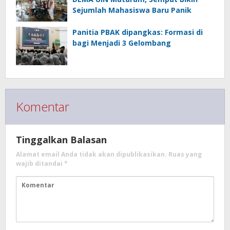
Sejumlah Mahasiswa Baru Panik
Panitia PBAK dipangkas: Formasi di
bagi Menjadi 3 Gelombang
Komentar
Tinggalkan Balasan
Alamat email Anda tidak akan dipublikasikan.
Ruas yang
wajib ditandai
*