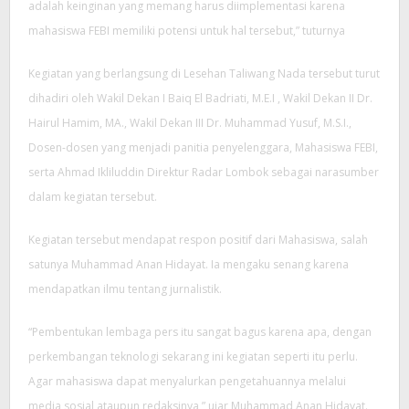
adalah keinginan yang memang harus diimplementasi karena
mahasiswa FEBI memiliki potensi untuk hal tersebut,” tuturnya
Kegiatan yang berlangsung di Lesehan Taliwang Nada tersebut turut
dihadiri oleh Wakil Dekan I Baiq El Badriati, M.E.I , Wakil Dekan II Dr.
Hairul Hamim, MA., Wakil Dekan III Dr. Muhammad Yusuf, M.S.I.,
Dosen-dosen yang menjadi panitia penyelenggara, Mahasiswa FEBI,
serta Ahmad Ikliluddin Direktur Radar Lombok sebagai narasumber
dalam kegiatan tersebut.
Kegiatan tersebut mendapat respon positif dari Mahasiswa, salah
satunya Muhammad Anan Hidayat. Ia mengaku senang karena
mendapatkan ilmu tentang jurnalistik.
“Pembentukan lembaga pers itu sangat bagus karena apa, dengan
perkembangan teknologi sekarang ini kegiatan seperti itu perlu.
Agar mahasiswa dapat menyalurkan pengetahuannya melalui
media sosial ataupun redaksinya,” ujar Muhammad Anan Hidayat.