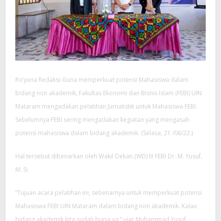
Ro’yuna Redaksi-Guna memperkuat potensi Mahasiswa dalam
bidang non akademik, Fakultas Ekonomi dan Bisnis Islam (FEBI) UIN
Mataram mengadakan pelatihan Jurnalistik untuk Mahasiswa FEBI.
Sebelumnya FEBI sering mengadakan kegiatan yang mengasah
potensi mahasiswa dalam bidang akademik. (Selasa, 21 /06/22.)
Hal tersebut dibenarkan oleh Wakil Dekan (WD) III FEBI Dr. M. Yusuf,
M. Si.
“Tujuan acara pelatihan ini, sebenarnya untuk memperkuat potensi
Mahasiswa FEBI UIN Mataram dalam bidang non akademik. Kalau
bidang akademik kita sudah biasa ya,” ujar Muhammad Yusuf.