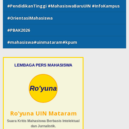
#PendidikanTinggi #MahasiswaBaruUIN #InfoKampus
#OrientasiMahasiswa
#PBAK2026
#mahasiswa#uinmataram#kpum
LEMBAGA PERS MAHASISWA
Ro'yuna
Ro'yuna UIN Mataram
Suara Kritis Mahasiswa Berbasis Intelektual
dan Jurnalistik.