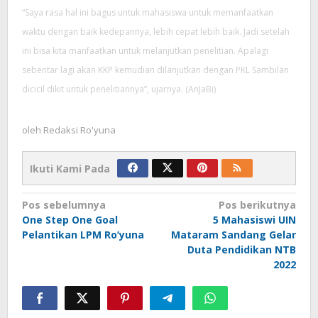
“Saya rasa hal ini bagus untuk mahasiswa untuk memanfaatkan
waktu dengan baik kedepannya, lebih cepat lebih baik. Jadi setelah
ini bisa kita manfaatkan untuk melanjutkan penelitian. Apalagi
sebentar lagi akan KKP kemudian dilanjutkan dengan PKL Sambilan
dicicil dikit untuk penelitiannya”, ujarnya. (AnJaBi)
oleh
Redaksi Ro'yuna
Ikuti Kami Pada
Navigasi
Pos sebelumnya
Pos berikutnya
pos
One Step One Goal
5 Mahasiswi UIN
Pelantikan LPM Ro’yuna
Mataram Sandang Gelar
Duta Pendidikan NTB
2022