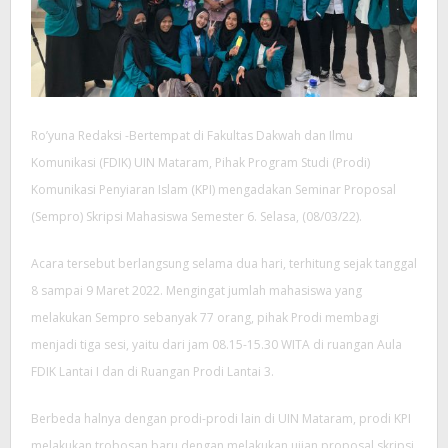
Ro’yuna Redaksi -Bertempat di Fakultas Dakwah dan Ilmu
Komunikasi (FDIK) UIN Mataram, Pihak Program Studi (Prodi)
Komunikasi Penyiaran Islam (KPI) mengadakan Seminar Proposal
(Sempro) Skripsi Mahasiswa Semester 6. Selasa, (08/03/22).
Acara tersebut berlangsung selama dua hari, terhitung sejak tanggal
8 sampai 9 Maret 2022. Mengingat jumlah mahasiswa yang
melakukan Sempro sebanyak 77 orang, pihak Prodi membagi
menjadi tiga sesi, yaitu dari jam 08.15-15.30 WITA di ruangan Aula
FDIK Lantai I dan di Ruangan Prodi Lantai 3.
Berbeda halnya dengan prodi-prodi lain di UIN Mataram, prodi KPI
melakukan trobosan baru dengan melakukan ujian proposal skripsi