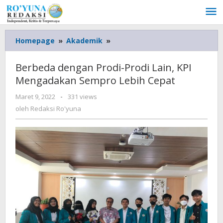
Lewati
ke
konten
Homepage
»
Akademik
»
Berbeda
dengan
Prodi-
Berbeda dengan Prodi-Prodi Lain, KPI
Prodi
Mengadakan Sempro Lebih Cepat
Lain,
KPI
Maret 9, 2022
oleh
-
331 views
Mengadakan
Redaksi
oleh
Redaksi Ro'yuna
Sempro
Ro'yuna
Lebih
Cepat