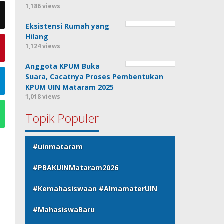
1,186 views
Eksistensi Rumah yang
Hilang
1,124 views
Anggota KPUM Buka
Suara, Cacatnya Proses Pembentukan
KPUM UIN Mataram 2025
1,018 views
Topik Populer
#uinmataram
#PBAKUINMataram2026
#Kemahasiswaan #AlmamaterUIN
#MahasiswaBaru