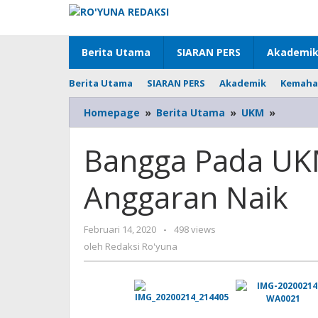
Lewati
ke
konten
Berita Utama
SIARAN PERS
Akademi
Berita Utama
SIARAN PERS
Akademik
Kemaha
Homepage
»
Berita Utama
»
UKM
»
Bangga
Pada
UKM,
Bangga Pada UKM
Rektor
Janjika
Anggaran Naik
Anggar
Naik
Februari 14, 2020
oleh
-
498 views
Redaksi
oleh
Redaksi Ro'yuna
Ro'yuna