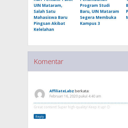
UIN Mataram,
Program Studi
Salah Satu
Baru, UIN Mataram
Mahasiswa Baru
Segera Membuka
Pingsan Akibat
Kampus 3
Kelelahan
Komentar
Response (1)
AffiliateLabz
berkata:
Februari 16, 2020 pukul 4:40 am
Great content! Super high-quality! Keep it up! 🙂
Reply