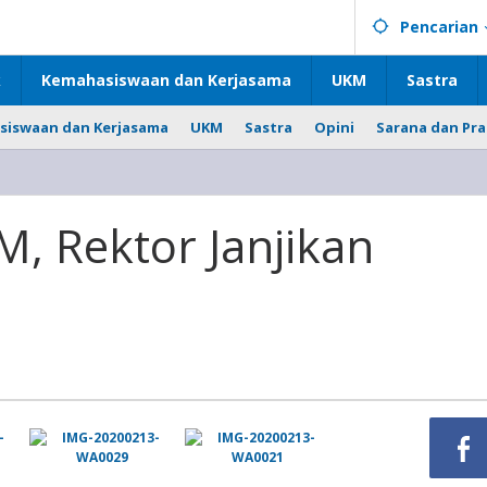
Pencarian
k
Kemahasiswaan dan Kerjasama
UKM
Sastra
siswaan dan Kerjasama
UKM
Sastra
Opini
Sarana dan Pr
, Rektor Janjikan
n
an