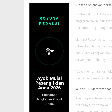
Suasana pelantikan ber
UKM— Rektor UIN Mataram
ROYUNA
anggaran, hal ini diungk
REDAKSI
Bertempat di gedung Aud
Menurut Rektor pertama Ui
dibuktikan dengan kegiata
✨
untuk UKM dijanjikan naik
milyar setiap tahunnya.
” Saya memerintahkan WR 
Ayok Mulai
memeberi sambutan dalam
Pasang Iklan
Anda 2026
Rektor UIN Mataram saat
Tingkatkan
Agenda pelantikan bersa
Jangkauan Produk
Anda.
berdirinya, pertama kali
tertinggi Universitas sec