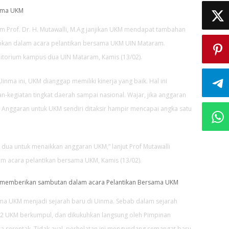
sama UKM
 Prof. Dr. H. Mutawalli, M.Ag janjikan UKM mendapat tambahan
apkan dalam acara pelantikan bersama UKM UIN Mataram.
itorium kampus dua UIN Mataram, Kamis (13/02).
nma ini, UKM dianggap memiliki kinerja yang baik. Hal ini
n-kegiatan tingkat daerah sampai nasional. Wajar, jika anggaran
. Anggaran untuk UKM sendiri ditaksir hampir mencapai angka satu
dua untuk menaikkan anggaran UKM,” lanjut Prof Mutawalli
 acara pelantikan bersama UKM, Kamis (13/02).
 memberikan sambutan dalam acara Pelantikan Bersama UKM
ma UKM menjadi sejarah baru di Uinma. Sebab dalam sejarah
 12 UKM berkumpul, dan dikukuhkan langsung oleh Pimpinan
ara serentak. Tidak ayal, perhelatan ini mengundang semangat baru