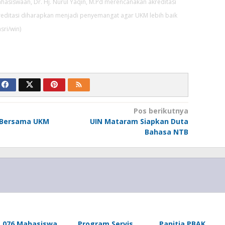
hasiswaan, Dr. Hj. Nurul Yaqin, M.Pd merencanakan akreditasi
Akreditasi diharapkan menjadi penyemangat agar UKM lebih baik
sri/win)
Pos berikutnya
 Bersama UKM
UIN Mataram Siapkan Duta
Bahasa NTB
1.076 Mahasiswa
Program Servis
Panitia PBAK