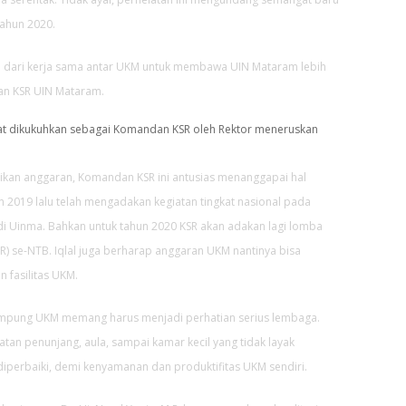
ahun 2020.
al dari kerja sama antar UKM untuk membawa UIN Mataram lebih
dan KSR UIN Mataram.
 saat dikukuhkan sebagai Komandan KSR oleh Rektor meneruskan
kan anggaran, Komandan KSR ini antusias menanggapai hal
un 2019 lalu telah mengadakan kegiatan tingkat nasional pada
 Uinma. Bahkan untuk tahun 2020 KSR akan adakan lagi lomba
) se-NTB. Iqlal juga berharap anggaran UKM nantinya bisa
 fasilitas UKM.
mpung UKM memang harus menjadi perhatian serius lembaga.
alatan penunjang, aula, sampai kamar kecil yang tidak layak
diperbaiki, demi kenyamanan dan produktifitas UKM sendiri.