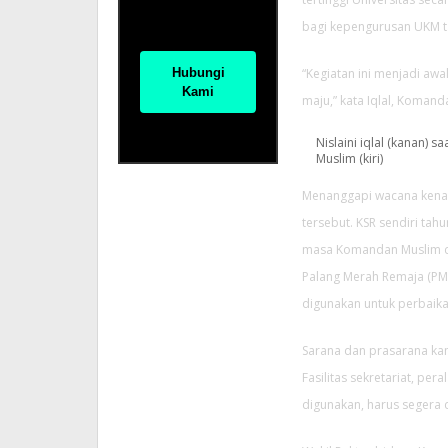
bagi kepengurusan UKM t
Hubungi
“Kegiatan ini menjadi aw
Kami
maju,” kata Iqlal, Koman
Nislaini iqlal (kanan)
Muslim (kiri)
Menanggapi wacana kenai
tersebut. KSR sendiri tah
masa Komandan Muslim di
Palang Merah Remaja (PMR
digunakan untuk perbaikan
Sarana dan prasarana ka
Fasilitas sekretariat, per
digunakan, harus segera 