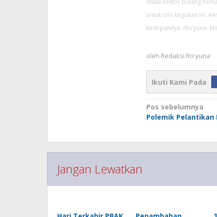
Wakil Rektor bidang Kema
untuk unit kegiatan ini. 
kedepannya. (Ro’yuna- Ma
oleh
Redaksi Ro'yuna
Ikuti Kami Pada
Navigasi
Pos sebelumnya
pos
Polemik Pelantikan
Jangan Lewatkan
Hari Terkahir PBAK
Penambahan