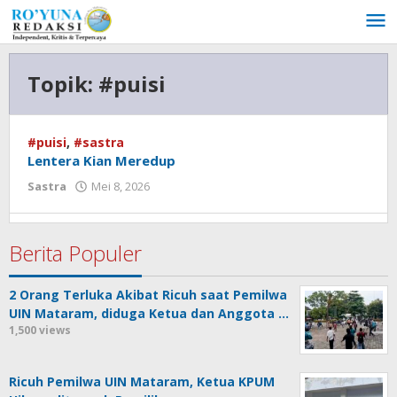
Lewati
ke
konten
Topik:
#puisi
#puisi
,
#sastra
Lentera Kian Meredup
Sastra
Mei 8, 2026
oleh
admin
Berita Populer
2 Orang Terluka Akibat Ricuh saat Pemilwa
UIN Mataram, diduga Ketua dan Anggota …
1,500 views
Ricuh Pemilwa UIN Mataram, Ketua KPUM