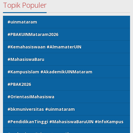
Topik Populer
#uinmataram
#PBAKUINMataram2026
#Kemahasiswaan #AlmamaterUIN
#MahasiswaBaru
#KampusIslam #AkademikUINMataram
#PBAK2026
#OrientasiMahasiswa
#bkmuniversitas #uinmataram
#PendidikanTinggi #MahasiswaBaruUIN #InfoKampus