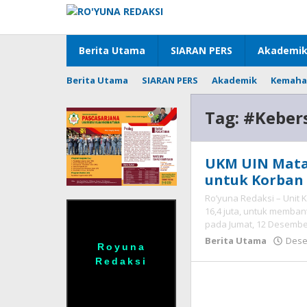
Lewati
ke
konten
Berita Utama
SIARAN PERS
Akademi
Berita Utama
SIARAN PERS
Akademik
Kemaha
Tag:
#Kebe
UKM UIN Matar
untuk Korban
Ro’yuna Redaksi – Unit
16,4 juta, untuk memban
pada Jumat, 12 Desemb
Berita Utama
Dese
Royuna
Redaksi