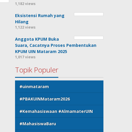
1,182 views
Eksistensi Rumah yang
Hilang
1,122 views
Anggota KPUM Buka
Suara, Cacatnya Proses Pembentukan
KPUM UIN Mataram 2025
1,017 views
Topik Populer
#uinmataram
#PBAKUINMataram2026
#Kemahasiswaan #AlmamaterUIN
#MahasiswaBaru