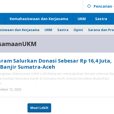
Pencarian
k
Kemahasiswaan dan Kerjasama
UKM
Sastra
siswaan dan Kerjasama
UKM
Sastra
Opini
Sarana dan Pr
rsamaanUKM
am Salurkan Donasi Sebesar Rp 16,4 Juta,
 Banjir Sumatra-Aceh
 Kegiatan Mahasiswa (UKM ) UIN Mataram, menyalurkan donasi sebesar Rp
tu korban bencana banjir di Sumatra-Aceh. Donasi tersebut disalurkan
er
mber 12, 2025
oleh
admin
Muat Lebih