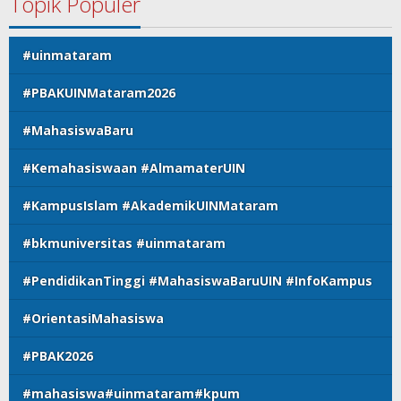
Topik Populer
#uinmataram
#PBAKUINMataram2026
#MahasiswaBaru
#Kemahasiswaan #AlmamaterUIN
#KampusIslam #AkademikUINMataram
#bkmuniversitas #uinmataram
#PendidikanTinggi #MahasiswaBaruUIN #InfoKampus
#OrientasiMahasiswa
#PBAK2026
#mahasiswa#uinmataram#kpum