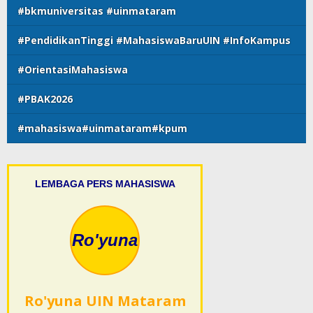
#bkmuniversitas #uinmataram
#PendidikanTinggi #MahasiswaBaruUIN #InfoKampus
#OrientasiMahasiswa
#PBAK2026
#mahasiswa#uinmataram#kpum
LEMBAGA PERS MAHASISWA
Ro'yuna
Ro'yuna UIN Mataram