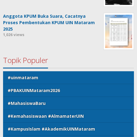
Anggota KPUM Buka Suara, Cacatnya
Proses Pembentukan KPUM UIN Mataram
2025
1,026 views
Topik Populer
#uinmataram
#PBAKUINMataram2026
#MahasiswaBaru
#Kemahasiswaan #AlmamaterUIN
#KampusIslam #AkademikUINMataram