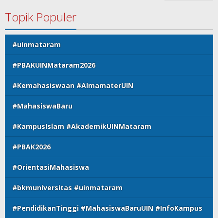
Topik Populer
#uinmataram
#PBAKUINMataram2026
#Kemahasiswaan #AlmamaterUIN
#MahasiswaBaru
#KampusIslam #AkademikUINMataram
#PBAK2026
#OrientasiMahasiswa
#bkmuniversitas #uinmataram
#PendidikanTinggi #MahasiswaBaruUIN #InfoKampus