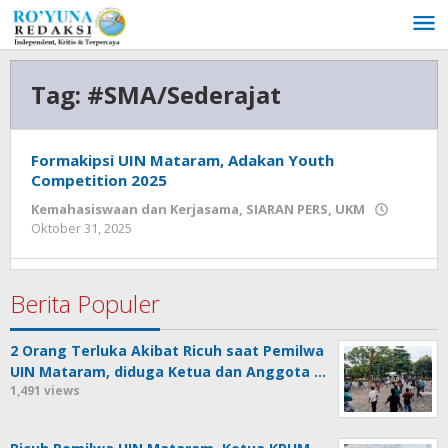
Lewati
ke
konten
Tag:
#SMA/Sederajat
Formakipsi UIN Mataram, Adakan Youth
Competition 2025
Kemahasiswaan dan Kerjasama
,
SIARAN PERS
,
UKM
Oktober 31, 2025
oleh
admin
Berita Populer
2 Orang Terluka Akibat Ricuh saat Pemilwa
UIN Mataram, diduga Ketua dan Anggota …
1,491 views