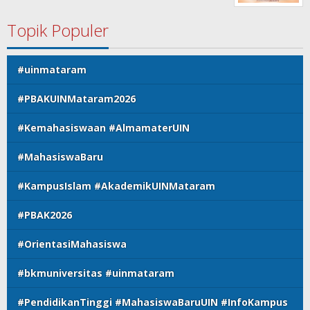
Topik Populer
#uinmataram
#PBAKUINMataram2026
#Kemahasiswaan #AlmamaterUIN
#MahasiswaBaru
#KampusIslam #AkademikUINMataram
#PBAK2026
#OrientasiMahasiswa
#bkmuniversitas #uinmataram
#PendidikanTinggi #MahasiswaBaruUIN #InfoKampus