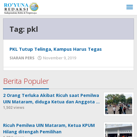
Lewati
ke
konten
Tag:
pkl
PKL Tutup Telinga, Kampus Harus Tegas
SIARAN PERS
November 9, 2019
oleh
admin
Berita Populer
2 Orang Terluka Akibat Ricuh saat Pemilwa
UIN Mataram, diduga Ketua dan Anggota …
1,502 views
Ricuh Pemilwa UIN Mataram, Ketua KPUM
Hilang ditengah Pemilihan