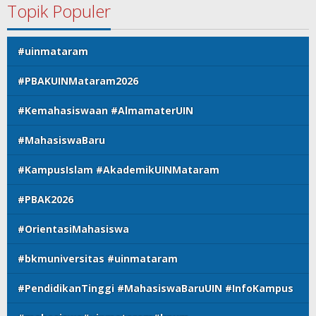
Topik Populer
#uinmataram
#PBAKUINMataram2026
#Kemahasiswaan #AlmamaterUIN
#MahasiswaBaru
#KampusIslam #AkademikUINMataram
#PBAK2026
#OrientasiMahasiswa
#bkmuniversitas #uinmataram
#PendidikanTinggi #MahasiswaBaruUIN #InfoKampus