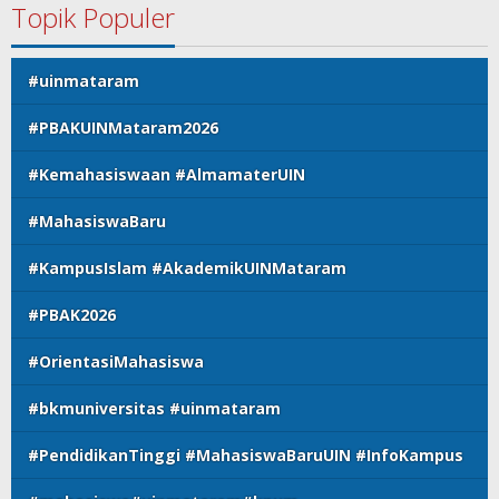
Topik Populer
#uinmataram
#PBAKUINMataram2026
#Kemahasiswaan #AlmamaterUIN
#MahasiswaBaru
#KampusIslam #AkademikUINMataram
#PBAK2026
#OrientasiMahasiswa
#bkmuniversitas #uinmataram
#PendidikanTinggi #MahasiswaBaruUIN #InfoKampus