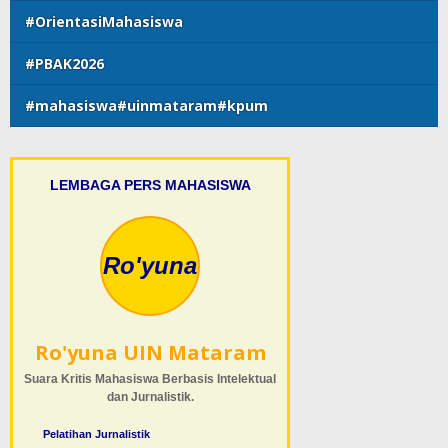
#OrientasiMahasiswa
#PBAK2026
#mahasiswa#uinmataram#kpum
LEMBAGA PERS MAHASISWA
Ro'yuna
Ro'yuna UIN Mataram
Suara Kritis Mahasiswa Berbasis Intelektual
dan Jurnalistik.
Pelatihan Jurnalistik