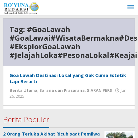
Lewati
ke
konten
Tag:
#GoaLawah
#GoaLawai#WisataBermakna#Dest
#EksplorGoaLawah
#JelajahLoka#PesonaLokal#Keaj
Goa Lawah Destinasi Lokal yang Gak Cuma Estetik
tapi Berarti
Berita Utama
,
Sarana dan Prasarana
,
SIARAN PERS
Juni
26, 2025
oleh
admin
Berita Populer
2 Orang Terluka Akibat Ricuh saat Pemilwa