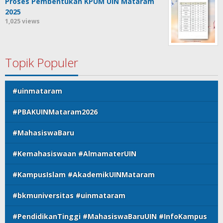
Proses Pembentukan KPUM UIN Mataram
2025
1,025 views
Topik Populer
#uinmataram
#PBAKUINMataram2026
#MahasiswaBaru
#Kemahasiswaan #AlmamaterUIN
#KampusIslam #AkademikUINMataram
#bkmuniversitas #uinmataram
#PendidikanTinggi #MahasiswaBaruUIN #InfoKampus