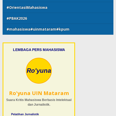
#OrientasiMahasiswa
#PBAK2026
#mahasiswa#uinmataram#kpum
LEMBAGA PERS MAHASISWA
Ro'yuna
Ro'yuna UIN Mataram
Suara Kritis Mahasiswa Berbasis Intelektual
dan Jurnalistik.
Pelatihan Jurnalistik