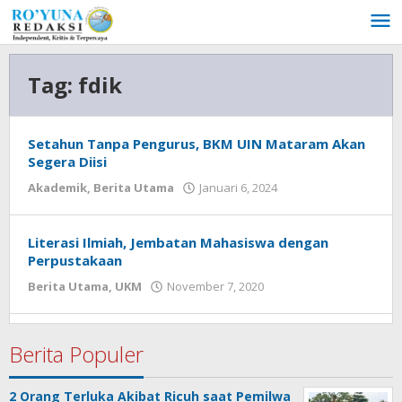
Lewati
ke
konten
Tag:
fdik
Setahun Tanpa Pengurus, BKM UIN Mataram Akan
Segera Diisi
Akademik
,
Berita Utama
Januari 6, 2024
oleh
admin
Literasi Ilmiah, Jembatan Mahasiswa dengan
Perpustakaan
Berita Utama
,
UKM
November 7, 2020
oleh
Redaksi
Ro'yuna
Berita Populer
2 Orang Terluka Akibat Ricuh saat Pemilwa