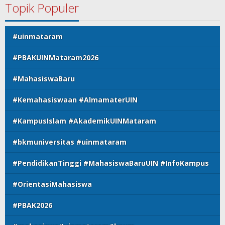
Topik Populer
#uinmataram
#PBAKUINMataram2026
#MahasiswaBaru
#Kemahasiswaan #AlmamaterUIN
#KampusIslam #AkademikUINMataram
#bkmuniversitas #uinmataram
#PendidikanTinggi #MahasiswaBaruUIN #InfoKampus
#OrientasiMahasiswa
#PBAK2026