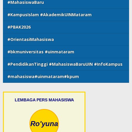
#MahasiswaBaru
#KampusIslam #AkademikUINMataram
#PBAK2026
#OrientasiMahasiswa
#bkmuniversitas #uinmataram
#PendidikanTinggi #MahasiswaBaruUIN #InfoKampus
#mahasiswa#uinmataram#kpum
LEMBAGA PERS MAHASISWA
Ro'yuna