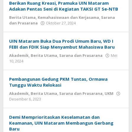
Berikan Ruang Kreasi, Pramuka UIN Mataram
Adakan Pentas Seni di Kegiatan TAKSI GT Se-NTB
Berita Utama
,
Kemahasiswaan dan Kerjasama
,
Sarana
dan Prasarana
Oktober 27, 2024
oleh
admin
UIN Mataram Buka Dua Prodi Umum Baru, WD I
FEBI dan FDIK Siap Menyambut Mahasiswa Baru
Akademik
,
Berita Utama
,
Sarana dan Prasarana
Mei
10, 2024
oleh
admin
Pembangunan Gedung PKM Tuntas, Ormawa
Tunggu Waktu Relokasi
Akademik
,
Berita Utama
,
Sarana dan Prasarana
,
UKM
Desember 6, 2023
oleh
admin
Demi Memprioritaskan Keselamatan dan
Keamanan, UIN Mataram Membangun Gerbang
Baru