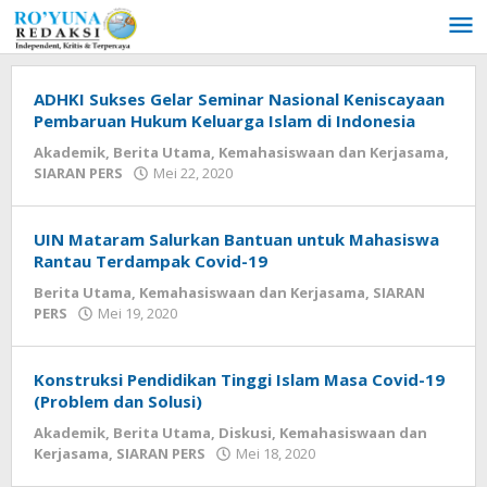
Lewati
ke
konten
ADHKI Sukses Gelar Seminar Nasional Keniscayaan
Pembaruan Hukum Keluarga Islam di Indonesia
Akademik
,
Berita Utama
,
Kemahasiswaan dan Kerjasama
,
SIARAN PERS
Mei 22, 2020
oleh
Redaksi
Ro'yuna
UIN Mataram Salurkan Bantuan untuk Mahasiswa
Rantau Terdampak Covid-19
Berita Utama
,
Kemahasiswaan dan Kerjasama
,
SIARAN
PERS
Mei 19, 2020
oleh
Redaksi
Ro'yuna
Konstruksi Pendidikan Tinggi Islam Masa Covid-19
(Problem dan Solusi)
Akademik
,
Berita Utama
,
Diskusi
,
Kemahasiswaan dan
Kerjasama
,
SIARAN PERS
Mei 18, 2020
oleh
Redaksi