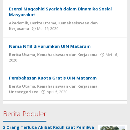
Ro'yuna
Esensi Maqashid Syariah dalam Dinamika Sosial
Masyarakat
Akademik
,
Berita Utama
,
Kemahasiswaan dan
Kerjasama
Mei 16, 2020
oleh
Redaksi
Ro'yuna
Nama NTB diHarumkan UIN Mataram
Berita Utama
,
Kemahasiswaan dan Kerjasama
Mei 16,
2020
oleh
Redaksi
Ro'yuna
Pembahasan Kuota Gratis UIN Mataram
Berita Utama
,
Kemahasiswaan dan Kerjasama
,
Uncategorized
April 5, 2020
oleh
Redaksi
Ro'yuna
Berita Populer
2 Orang Terluka Akibat Ricuh saat Pemilwa