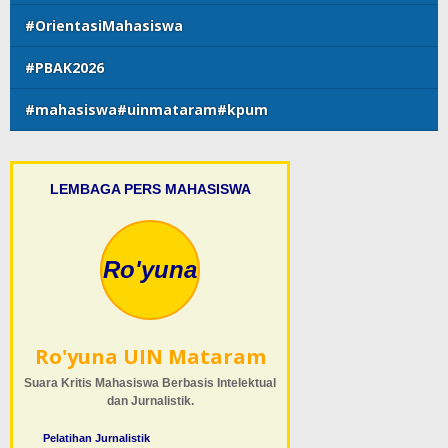
#OrientasiMahasiswa
#PBAK2026
#mahasiswa#uinmataram#kpum
LEMBAGA PERS MAHASISWA
Ro'yuna
Ro'yuna UIN Mataram
Suara Kritis Mahasiswa Berbasis Intelektual
dan Jurnalistik.
Pelatihan Jurnalistik